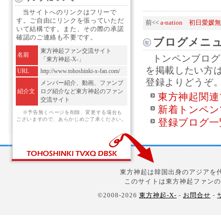
当サイトへのリンクはフリーで
す。ご自由にリンクを張っていただ
前<<
a-nation 初日愛
いて結構です。また、その際の承諾
確認のご連絡も不要です。
ブログメニ
東方神起ファン交流サイト
名前
トンペンブログ
「東方神起-X-」
を掲載したい方
URL
http://www.tohoshinki-x-fan.com/
登録よりどうぞ
メンバー紹介、動画、ファンブ
紹介文
ログ紹介など東方神起のファン
東方神起関連
交流サイト
新着トンペン
※予告無くページを削除、変更する場合も
ございますので、あらかじめご了承ください。
登録ブログ一
東方神起は韓国出身のアジアを代
このサイトは東方神起ファンの
©2008-2026
東方神起-X-
-
お問合せ
-