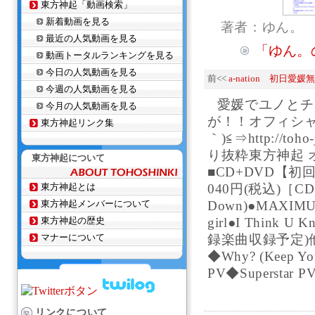
東方神起「動画検索」
新着動画を見る
著者：ゆん。
最近の人気動画を見る
「ゆん。
動画トータルランキングを見る
今日の人気動画を見る
前<<
a-nation 初日愛
今週の人気動画を見る
愛媛でユノとチ
今月の人気動画を見る
が！！オフィシャ
東方神起リンク集
｀)≦⇒http://to
り抜粋東方神起 オ
東方神起について
■CD+DVD【初回
東方神起とは
040円(税込)［CD収
東方神起メンバーについて
Down)●MAXIMUM●
東方神起の歴史
girl●I Think
マナーについて
録楽曲収録予定)
◆Why? (Keep Yo
PV◆Superstar 
リンクについて