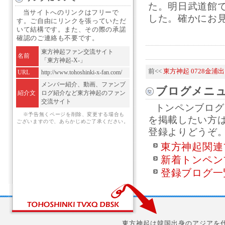
た。明日武道館
当サイトへのリンクはフリーで
した。確かにお見
す。ご自由にリンクを張っていただ
いて結構です。また、その際の承諾
確認のご連絡も不要です。
東方神起ファン交流サイト
名前
「東方神起-X-」
前<<
東方神起 0728金
URL
http://www.tohoshinki-x-fan.com/
メンバー紹介、動画、ファンブ
ブログメニ
紹介文
ログ紹介など東方神起のファン
交流サイト
トンペンブログ
※予告無くページを削除、変更する場合も
を掲載したい方
ございますので、あらかじめご了承ください。
登録よりどうぞ
東方神起関連
新着トンペン
登録ブログ一
東方神起は韓国出身のアジアを代