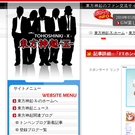
東方神起のファン交流サイ
2010年05
GW楽
東方神起-X-ホーム
>
東
記事詳細::「FTホ
スポンサード リンク
サイトメニュー
東方神起-X-のホームへ
東方神起ニュース
東方神起関連ブログ
トンペンブログ新着記事
登録ブログ一覧