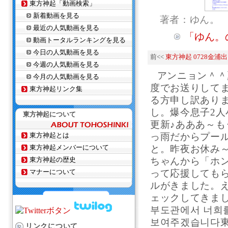
東方神起「動画検索」
新着動画を見る
著者：ゆん。
最近の人気動画を見る
「ゆん。
動画トータルランキングを見る
今日の人気動画を見る
前<<
東方神起 0728金
今週の人気動画を見る
アンニョン＾＾
今月の人気動画を見る
度でお送りして
東方神起リンク集
る方申し訳ありま
し。爆今息子2人
東方神起について
更新♪あああ～もう
東方神起とは
っ雨だからプー
東方神起メンバーについて
と。昨夜お休み～
東方神起の歴史
ちゃんから「ホ
マナーについて
って応援しても
ルがきました。
ェックしてきまし
부도관에서 너희
보여주겠습니다
リンクについて