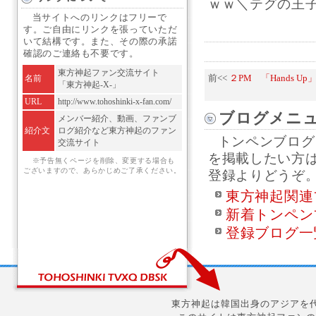
ｗｗ＼テグの王子参上
当サイトへのリンクはフリーで
す。ご自由にリンクを張っていただ
いて結構です。また、その際の承諾
確認のご連絡も不要です。
東方神起ファン交流サイト
名前
前<<
２PM 「Hands U
「東方神起-X-」
URL
http://www.tohoshinki-x-fan.com/
ブログメニ
メンバー紹介、動画、ファンブ
紹介文
ログ紹介など東方神起のファン
トンペンブログ
交流サイト
を掲載したい方
※予告無くページを削除、変更する場合も
ございますので、あらかじめご了承ください。
登録よりどうぞ
東方神起関連
新着トンペン
登録ブログ一
東方神起は韓国出身のアジアを代