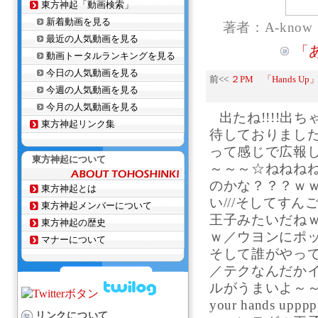
東方神起「動画検索」
新着動画を見る
著者：A-know
最近の人気動画を見る
「
動画トータルランキングを見る
今日の人気動画を見る
前<<
２PM 「Hands U
今週の人気動画を見る
今月の人気動画を見る
出たね!!!!出ち
東方神起リンク集
待しておりました
って感じで広報し
東方神起について
～～～☆ねねね
のかな？？？ｗｗｗ
東方神起とは
い///そしてすんご
東方神起メンバーについて
王子みたいだね
東方神起の歴史
ｗ／ウヨンにポ
マナーについて
そして誰がやって
／テクなんだか
ルがうまいよ～～／
your hands 
リンクについて