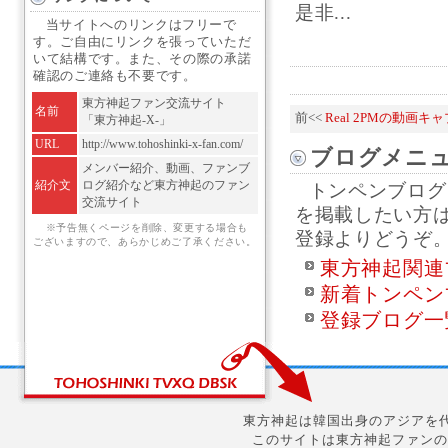
是非...
当サイトへのリンクはフリーで
す。ご自由にリンクを張っていただ
いて結構です。また、その際の承諾
確認のご連絡も不要です。
東方神起ファン交流サイト
名前
前<<
Real 2PMの動画キ
「東方神起-X-」
URL
http://www.tohoshinki-x-fan.com/
ブログメニ
メンバー紹介、動画、ファンブ
紹介文
ログ紹介など東方神起のファン
トンペンブログ
交流サイト
を掲載したい方
※予告無くページを削除、変更する場合も
登録よりどうぞ
ございますので、あらかじめご了承ください。
東方神起関連
新着トンペン
登録ブログ一
東方神起は韓国出身のアジアを代
このサイトは東方神起ファンの