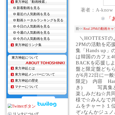
東方神起「動画検索」
新着動画を見る
著者：A-know
最近の人気動画を見る
「
動画トータルランキングを見る
今日の人気動画を見る
前<<
Real 2PMの動画キ
今週の人気動画を見る
＼HOTTES
今月の人気動画を見る
2PMの活動を応援
東方神起リンク集
集「Hands u
は韓国のカフェ40
東方神起について
BACKを応援し
東方神起とは
盤と限定盤どちら
東方神起メンバーについて
が6月22日に一般
東方神起の歴史
限定) 内容 Hand
マナーについて
き) 写真集と
楽しみだね☆共同購
様で☆みんなで共
ムをチャート１位
ぞ♪なんかジュノ
リンクについて