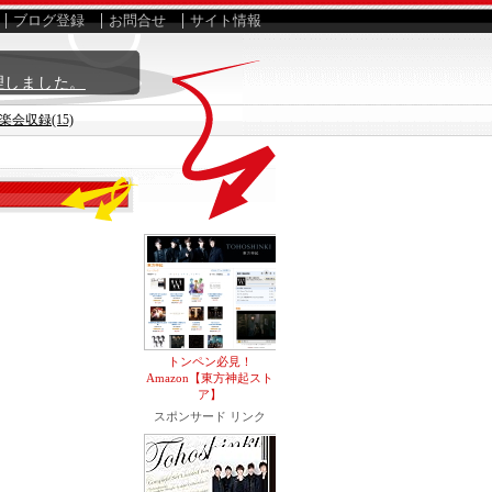
ブログ登録
お問合せ
サイト情報
理しました。
楽会収録(15)
トンペン必見！
Amazon【東方神起スト
ア】
スポンサード リンク