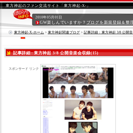
東方神起のファン交流サイト「東方神起-X-」
2010年05月01日
GW楽しんでいますか？
ブログを新規登録＆整
東方神起-X-ホーム
>
東方神起関連ブログ
>
記事詳細：東方神起 3/8 公開音
記事詳細::東方神起 3/8 公開音楽会収録(15)
スポンサード リンク