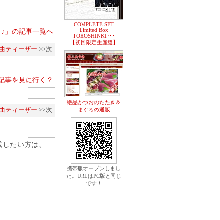
COMPLETE SET
Limited Box
ger ～♪」の記事一覧へ
TOHOSHINKI･･･
【初回限定生産盤】
新曲ティーザー
>>次
記事を見に行く？
絶品かつおのたたき＆
新曲ティーザー
>>次
まぐろの通販
載したい方は、
携帯版オープンしまし
た。URLはPC版と同じ
です！