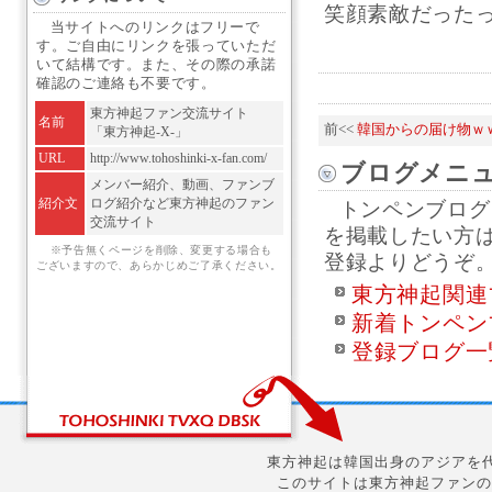
笑顔素敵だったっけ
当サイトへのリンクはフリーで
す。ご自由にリンクを張っていただ
いて結構です。また、その際の承諾
確認のご連絡も不要です。
東方神起ファン交流サイト
名前
前<<
韓国からの届け物ｗ
「東方神起-X-」
URL
http://www.tohoshinki-x-fan.com/
ブログメニ
メンバー紹介、動画、ファンブ
紹介文
ログ紹介など東方神起のファン
トンペンブログ
交流サイト
を掲載したい方
※予告無くページを削除、変更する場合も
登録よりどうぞ
ございますので、あらかじめご了承ください。
東方神起関連
新着トンペン
登録ブログ一
東方神起は韓国出身のアジアを代
このサイトは東方神起ファンの