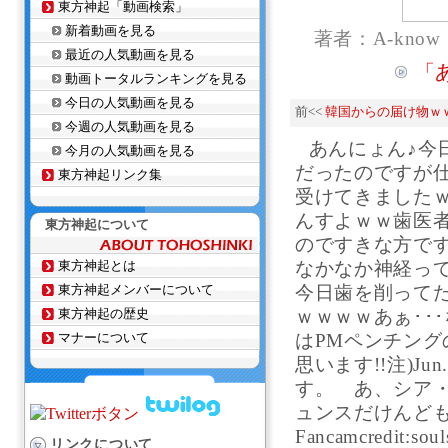
東方神起「動画検索」
新着動画を見る
著者：A-know
最近の人気動画を見る
「
動画トータルランキングを見る
今日の人気動画を見る
前<<
韓国からの届け物ｗ
今週の人気動画を見る
あんにょん♪今
今月の人気動画を見る
だったのですが
東方神起リンク集
受けてきました
んすよｗｗ歯医
東方神起について
のですきな方です
東方神起とは
なかなか神経って
東方神起メンバーについて
今日歯を削ってた
東方神起の歴史
ｗｗｗｗあぁ･･
マナーについて
はPMペンチングの
思います!!注)Ju
す。 あ、シア
ュンスだけんども
Fancamcredit
リンクについて