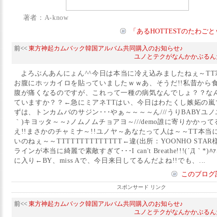
著者：A-know
「あるHOTTESTのたわご
前<<
東方神起カムバック韓国アルバム共同購入のお知らせ♪
ユノとテクがなんかかぶるん
よろぶんあんにょん^^今日は本当に冷え込みましたねぇ～T
お腹にホッカイロを貼っていましたｗｗあ、そうだ!!私昔から
腹が痛くなるのですが、これって一種の病気なんでしょ？？な
ていますか？？←急にミアネTTはい、今日はわたくし嫉妬の嵐です
ずは、トンカムバのサジン･･･やぁ～～～～ん///うりBABYユノ
｀)キヨッタ～～♪ノムノムチョアヨ～///demo誰に寄りかかって
え!!まさかのチャミナ～!!ユノヤ～あなたって人は～～TT本当
いのねぇ～～TTTTTTTTTTTTTT←違(出所：YOONHO STA
ラインが本当に綺麗で素敵すぎて･･･I can't Breathe!!!(´Д｀*
に入り←BY、miss Aで、今日来日してるんだよね!!でも、...
このブログ
スポンサード リンク
前<<
東方神起カムバック韓国アルバム共同購入のお知らせ♪
ユノとテクがなんかかぶるん