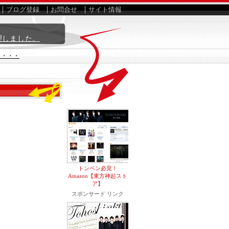
ブログ登録
お問合せ
サイト情報
理しました。
さ・・・
トンペン必見！
Amazon【東方神起スト
ア】
スポンサード リンク