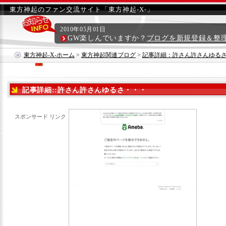
東方神起のファン交流サイト「東方神起-X-」
2010年05月01日
GW楽しんでいますか？
ブログを新規登録＆整
東方神起-X-ホーム
>
東方神起関連ブログ
>
記事詳細：許さん許さんゆる
記事詳細::許さん許さんゆるさ・・・
スポンサード リンク