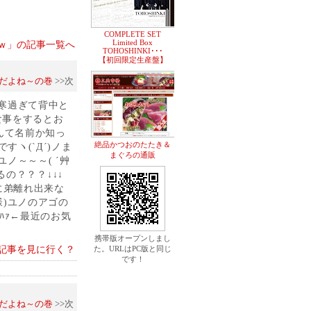
COMPLETE SET
Limited Box
とｗ」の記事一覧へ
TOHOSHINKI･･･
【初回限定生産盤】
だよね～の巻
>>次
T寒過ぎて背中と
食事をするとお
んて名前か知っ
絶品かつおのたたき＆
ヽ(`Д´)ノま
まぐろの通販
ユノ～～～( ´艸
るの？？？↓↓↓
に弟離れ出来な
R様)ユノのアゴの
)ﾊｧﾊｧ←最近のお気
携帯版オープンしまし
記事を見に行く？
た。URLはPC版と同じ
です！
だよね～の巻
>>次