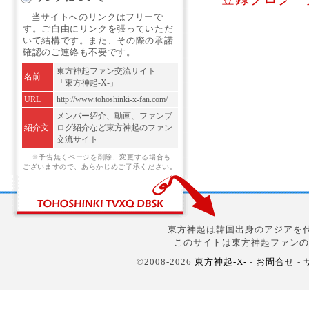
当サイトへのリンクはフリーで
す。ご自由にリンクを張っていただ
いて結構です。また、その際の承諾
確認のご連絡も不要です。
東方神起ファン交流サイト
名前
「東方神起-X-」
URL
http://www.tohoshinki-x-fan.com/
メンバー紹介、動画、ファンブ
紹介文
ログ紹介など東方神起のファン
交流サイト
※予告無くページを削除、変更する場合も
ございますので、あらかじめご了承ください。
東方神起は韓国出身のアジアを代
このサイトは東方神起ファンの
©2008-2026
東方神起-X-
-
お問合せ
-