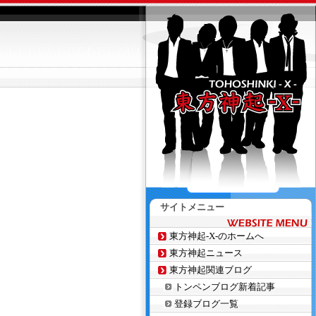
サイトメニュー
東方神起-X-のホームへ
東方神起ニュース
東方神起関連ブログ
トンペンブログ新着記事
登録ブログ一覧