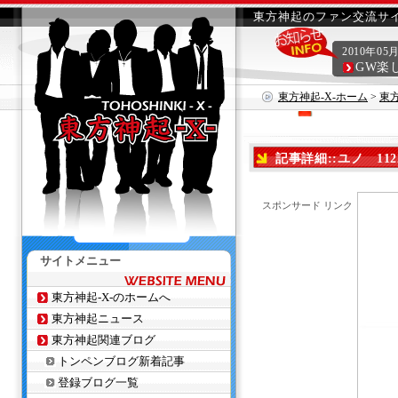
東方神起のファン交流サイ
2010年05
GW楽
東方神起-X-ホーム
>
東
記事詳細::ユノ 1
スポンサード リンク
サイトメニュー
東方神起-X-のホームへ
東方神起ニュース
東方神起関連ブログ
トンペンブログ新着記事
登録ブログ一覧