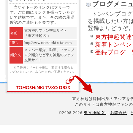
ブログメニ
当サイトへのリンクはフリーで
す。ご自由にリンクを張っていただ
トンペンブログ
いて結構です。また、その際の承諾
を掲載したい方
確認のご連絡も不要です。
登録よりどうぞ
東方神起ファン交流サイト
名前
「東方神起-X-」
東方神起関連
URL
http://www.tohoshinki-x-fan.com/
新着トンペン
メンバー紹介、動画、ファンブ
登録ブログ一
紹介文
ログ紹介など東方神起のファン
交流サイト
※予告無くページを削除、変更する場合も
ございますので、あらかじめご了承ください。
東方神起は韓国出身のアジアを代
このサイトは東方神起ファンの
©2008-2026
東方神起-X-
-
お問合せ
-