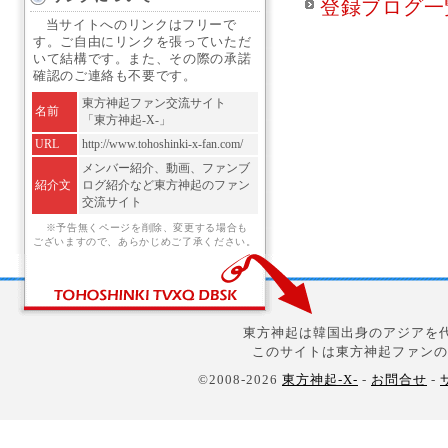
登録ブログ一
当サイトへのリンクはフリーで
す。ご自由にリンクを張っていただ
いて結構です。また、その際の承諾
確認のご連絡も不要です。
東方神起ファン交流サイト
名前
「東方神起-X-」
URL
http://www.tohoshinki-x-fan.com/
メンバー紹介、動画、ファンブ
紹介文
ログ紹介など東方神起のファン
交流サイト
※予告無くページを削除、変更する場合も
ございますので、あらかじめご了承ください。
東方神起は韓国出身のアジアを代
このサイトは東方神起ファンの
©2008-2026
東方神起-X-
-
お問合せ
-