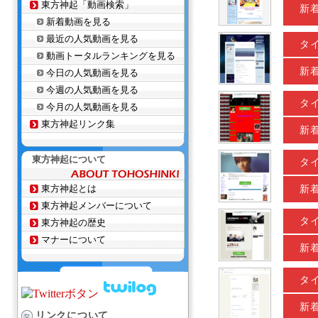
東方神起「動画検索」
新
新着動画を見る
最近の人気動画を見る
タ
動画トータルランキングを見る
新
今日の人気動画を見る
今週の人気動画を見る
タ
今月の人気動画を見る
東方神起リンク集
新
東方神起について
タ
東方神起とは
新
東方神起メンバーについて
タ
東方神起の歴史
マナーについて
新
タ
新
リンクについて