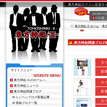
東方神起のファン交流サイ
2010年05
GW楽
東方神起-X-ホーム
>
東
東方神起関連ブログ
タ
サイトメニュー
新
東方神起-X-のホームへ
タ
東方神起ニュース
東方神起関連ブログ
新
トンペンブログ新着記事
タ
登録ブログ一覧