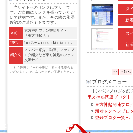
当サイトへのリンクはフリーで
タ
す。ご自由にリンクを張っていただ
いて結構です。また、その際の承諾
新
確認のご連絡も不要です。
東方神起ファン交流サイト
名前
タ
「東方神起-X-」
URL
http://www.tohoshinki-x-fan.com/
新
メンバー紹介、動画、ファンブ
紹介文
ログ紹介など東方神起のファン
交流サイト
※予告無くページを削除、変更する場合も
<<
<前へ
ございますので、あらかじめご了承ください。
ブログメニュー
トンペンブログを紹
東方神起関連ブログト
東方神起関連ブロ
新着トンペンブロ
登録ブログ一覧へ