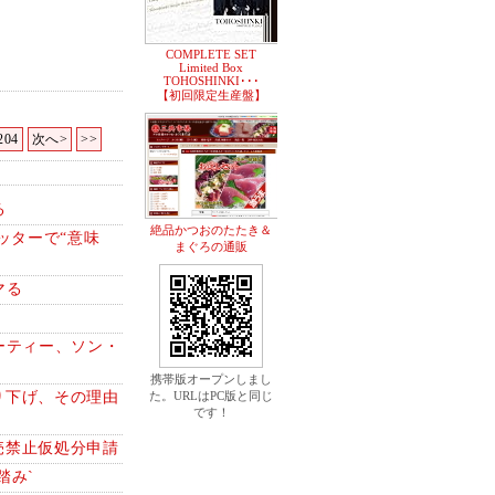
COMPLETE SET
Limited Box
TOHOSHINKI･･･
【初回限定生産盤】
204
次へ>
>>
る
絶品かつおのたたき＆
ッターで“意味
まぐろの通販
マる
ーティー、ソン・
携帯版オープンしまし
り下げ、その理由
た。URLはPC版と同じ
です！
売禁止仮処分申請
踏み`