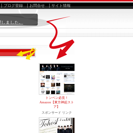
ブログ登録
お問合せ
サイト情報
理しました。
トンペン必見！
Amazon【東方神起スト
ア】
スポンサード リンク