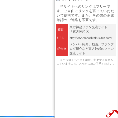
当サイトへのリンクはフリーで
す。ご自由にリンクを張っていただ
いて結構です。また、その際の承諾
確認のご連絡も不要です。
東方神起ファン交流サイト
名前
「東方神起-X-」
URL
http://www.tohoshinki-x-fan.com/
メンバー紹介、動画、ファンブ
紹介文
ログ紹介など東方神起のファン
交流サイト
※予告無くページを削除、変更する場合も
ございますので、あらかじめご了承ください。