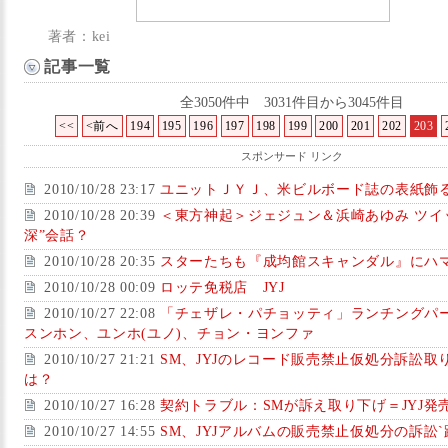
著者：kei
記事一覧
全3050件中 3031件目から3045件目
<<
<前へ
194
195
196
197
198
199
200
201
202
203
スポンサード リンク
2010/10/28 23:17
ユニットＪＹＪ、米ビルボード誌の表紙飾
2010/10/28 20:39
＜東方神起＞ジェジュン＆浜崎あゆみ ツイ
深”会話？
2010/10/28 20:35
スターたちも『成均館スキャンダル』にハ
2010/10/28 00:09
ロッテ免税店 JYJ
2010/10/27 22:08
「チェザレ・パチョッティ」ランチングパ
スンホン、ユンホ(ユノ)、チョン・ヨンファ
2010/10/27 21:21
SM、JYJのレコード販売禁止仮処分訴訟取
は？
2010/10/27 16:28
契約トラブル：SMが訴え取り下げ＝JYJ発
2010/10/27 14:55
SM、JYJアルバムの販売禁止仮処分の訴訟`