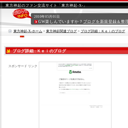
東方神起のファン交流サイト「東方神起-X-」
2010年05月01日
GW楽しんでいますか？
ブログを新規登録＆整
東方神起-X-ホーム
>
東方神起関連ブログ
>
ブログ詳細：Ｋｅｉのブログ
ブログ詳細::Ｋｅｉのブログ
スポンサード リンク