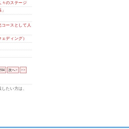
久々のステージ
係」
光コースとして人
ウェディング）
204
次へ>
>>
載したい方は、