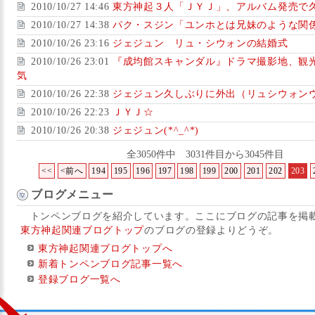
2010/10/27 14:46
東方神起３人「ＪＹＪ」、アルバム発売で
2010/10/27 14:38
パク・スジン「ユンホとは兄妹のような関
2010/10/26 23:16
ジェジュン リュ・シウォンの結婚式
2010/10/26 23:01
『成均館スキャンダル』ドラマ撮影地、観
気
2010/10/26 22:38
ジェジュン久しぶりに外出（リュシウォン
2010/10/26 22:23
ＪＹＪ☆
2010/10/26 20:38
ジェジュン(*^_^*)
全3050件中 3031件目から3045件目
<<
<前へ
194
195
196
197
198
199
200
201
202
203
ブログメニュー
トンペンブログを紹介しています。ここにブログの記事を掲
東方神起関連ブログトップ
のブログの登録よりどうぞ。
東方神起関連ブログトップへ
新着トンペンブログ記事一覧へ
登録ブログ一覧へ