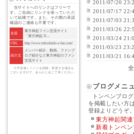
2011/07/20 23:
当サイトへのリンクはフリーで
2011/07/17 22:
す。ご自由にリンクを張っていただ
いて結構です。また、その際の承諾
2011/07/03 21:
確認のご連絡も不要です。
2011/03/26 22:
東方神起ファン交流サイト
名前
「東方神起-X-」
2011/03/24 21:
URL
http://www.tohoshinki-x-fan.com/
2011/03/23 23:
メンバー紹介、動画、ファンブ
2011/03/21 16:
紹介文
ログ紹介など東方神起のファン
交流サイト
全
※予告無くページを削除、変更する場合も
ございますので、あらかじめご了承ください。
ブログメニ
トンペンブログ
を掲載したい方
登録よりどうぞ
東方神起関連
新着トンペン