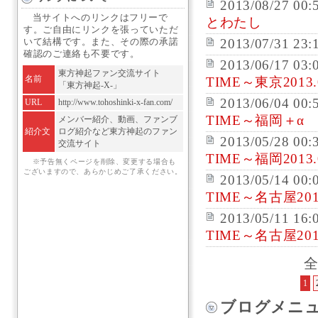
2013/08/27 00:
当サイトへのリンクはフリーで
とわたし
す。ご自由にリンクを張っていただ
2013/07/31 23:
いて結構です。また、その際の承諾
確認のご連絡も不要です。
2013/06/17 03:
東方神起ファン交流サイト
名前
TIME～東京2013.0
「東方神起-X-」
2013/06/04 00:
URL
http://www.tohoshinki-x-fan.com/
TIME～福岡＋α
メンバー紹介、動画、ファンブ
紹介文
ログ紹介など東方神起のファン
2013/05/28 00:
交流サイト
TIME～福岡2013.0
※予告無くページを削除、変更する場合も
ございますので、あらかじめご了承ください。
2013/05/14 00:
TIME～名古屋2013.
2013/05/11 16:
TIME～名古屋2013
全
1
ブログメニ