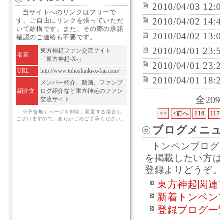
2010/04/03 12:
当サイトへのリンクはフリーで
2010/04/02 14:
す。ご自由にリンクを張っていただ
いて結構です。また、その際の承諾
2010/04/02 13:
確認のご連絡も不要です。
2010/04/01 23:
東方神起ファン交流サイト
名前
「東方神起-X-」
2010/04/01 23:
URL
http://www.tohoshinki-x-fan.com/
2010/04/01 18:
メンバー紹介、動画、ファンブ
紹介文
ログ紹介など東方神起のファン
全20
交流サイト
※予告無くページを削除、変更する場合も
<<
<前へ
116
117
ございますので、あらかじめご了承ください。
ブログメニ
トンペンブログ
を掲載したい方
登録よりどうぞ
東方神起関連
新着トンペン
登録ブログ一