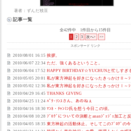
著者：ずんだ枝豆
記事一覧
全42件中 1件目から15件目
1
2
3
次へ>
>>
スポンサード リンク
2010/08/01 16:15
挨拶。
2010/06/07 22:34
ただ、強くあるということ。
2010/06/04 17:52
HAPPY BIRTHDAY☆YUCHUNと忙し
2010/05/05 20:01
私が東方神起を好きになったきっかけⅡ～ｼﾞ
2010/05/02 12:36
私が東方神起を好きになったきっかけⅠ～ｼﾞ
2010/04/29 16:45
THANKS GIVING
2010/04/25 11:24
ﾊﾟｸ･ｿﾝｽさん、あのねぇ
2010/04/16 18:30
ﾏﾝﾈ・ﾁｬﾝﾐﾝ氏を想う今日この頃。
2010/04/08 10:28
ﾌﾞﾛｸﾞについての決断とananｼﾞｪｼﾞｪ加工と反
2010/04/05 18:35
東方神起の活動休止。そしてこのﾌﾞﾛｸﾞの