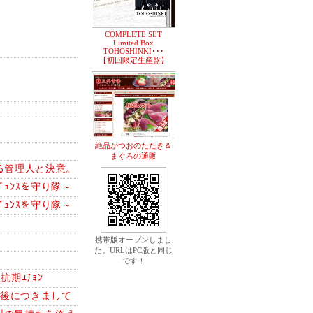
COMPLETE SET
Limited Box
TOHOSHINKI･･･
【初回限定生産盤】
絶品かつおのたたき＆
まぐろの通販
すぎる管理人と決意。
ｭﾝｽを守り隊～
ｭﾝｽを守り隊～
携帯版オープンしまし
た。URLはPC版と同じ
です！
抗期ﾕﾁｮﾝ
今後につきまして