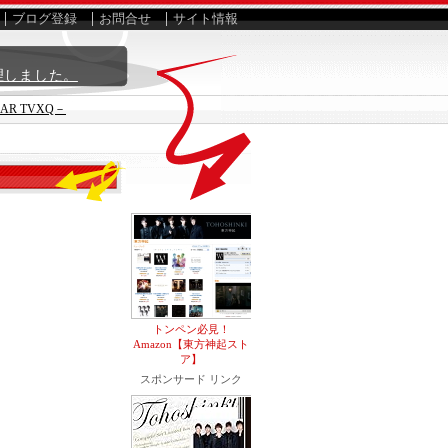
ブログ登録
お問合せ
サイト情報
理しました。
EAR TVXQ－
トンペン必見！
Amazon【東方神起スト
ア】
スポンサード リンク