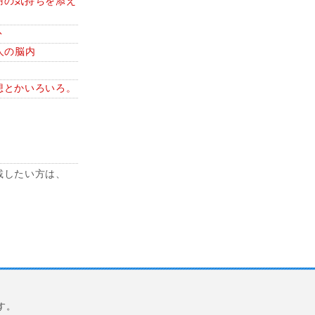
謝の気持ちを添え
ﾄ
人の脳内
想とかいろいろ。
載したい方は、
す。