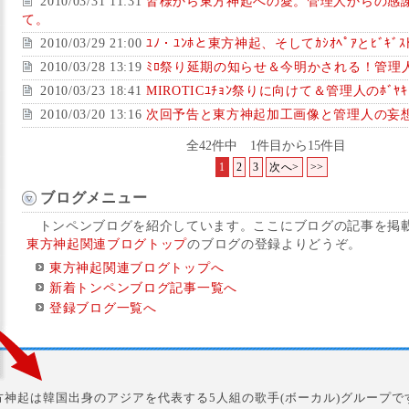
2010/03/31 11:31
皆様から東方神起への愛。管理人からの感
て。
2010/03/29 21:00
ﾕﾉ・ﾕﾝﾎと東方神起、そしてｶｼｵﾍﾟｱとﾋﾞｷﾞｽ
2010/03/28 13:19
ﾐﾛ祭り延期の知らせ＆今明かされる！管理
2010/03/23 18:41
MIROTICﾕﾁｮﾝ祭りに向けて＆管理人のﾎﾞﾔｷ
2010/03/20 13:16
次回予告と東方神起加工画像と管理人の妄
全42件中 1件目から15件目
1
2
3
次へ>
>>
ブログメニュー
トンペンブログを紹介しています。ここにブログの記事を掲
東方神起関連ブログトップ
のブログの登録よりどうぞ。
東方神起関連ブログトップへ
新着トンペンブログ記事一覧へ
登録ブログ一覧へ
方神起は韓国出身のアジアを代表する5人組の歌手(ボーカル)グループで