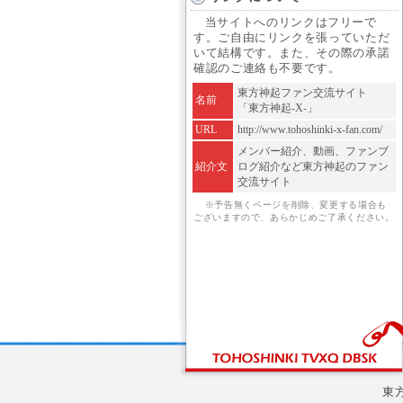
当サイトへのリンクはフリーで
す。ご自由にリンクを張っていただ
いて結構です。また、その際の承諾
確認のご連絡も不要です。
東方神起ファン交流サイト
名前
「東方神起-X-」
URL
http://www.tohoshinki-x-fan.com/
メンバー紹介、動画、ファンブ
紹介文
ログ紹介など東方神起のファン
交流サイト
※予告無くページを削除、変更する場合も
ございますので、あらかじめご了承ください。
東