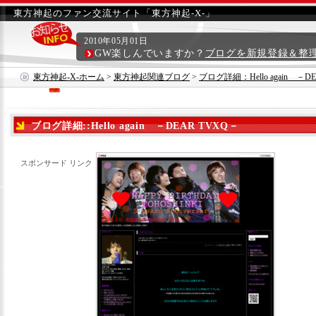
東方神起のファン交流サイト「東方神起-X-」
2010年05月01日
GW楽しんでいますか？
ブログを新規登録＆整
東方神起-X-ホーム
>
東方神起関連ブログ
>
ブログ詳細：Hello again －D
ブログ詳細::Hello again －DEAR TVXQ－
スポンサード リンク