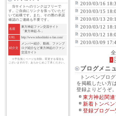
2010/03/16 18:
当サイトへのリンクはフリーで
2010/03/15 18:
す。ご自由にリンクを張っていただ
いて結構です。また、その際の承諾
2010/03/13 20:
確認のご連絡も不要です。
2010/03/12 18:
東方神起ファン交流サイト
名前
「東方神起-X-」
2010/03/12 18:
URL
http://www.tohoshinki-x-fan.com/
2010/03/09 17:
メンバー紹介、動画、ファンブ
紹介文
ログ紹介など東方神起のファン
全
交流サイト
※予告無くページを削除、変更する場合も
1
ございますので、あらかじめご了承ください。
ブログメニ
トンペンブログ
を掲載したい方
登録よりどうぞ
東方神起関連
新着トンペン
登録ブログ一