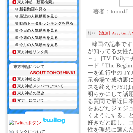
東方神起「動画検索」
新着動画を見る
著者：tomoJJ
最近の人気動画を見る
動画トータルランキングを見る
今日の人気動画を見る
前<<
【追加】Ayyy Girl☆
今週の人気動画を見る
韓国の記事です
今月の人気動画を見る
が知ってる女性
東方神起リンク集
～」 [TV Dai
ード『The Beg
東方神起について
ーを進行中の JY
東方神起とは
示会場で成功裏
東方神起メンバーについて
スを終えたJYJ
東方神起の歴史
明らかにして話
マナーについて
る質問で最近日
をあびたジェジ
くようにする」
好きだと話し、
性を理想に選ん
リンクについて