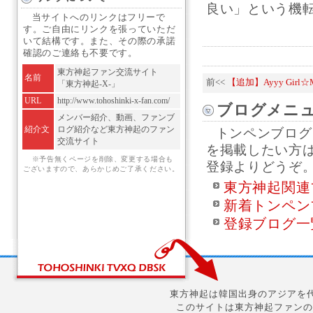
良い」という機転
当サイトへのリンクはフリーで
す。ご自由にリンクを張っていただ
いて結構です。また、その際の承諾
確認のご連絡も不要です。
東方神起ファン交流サイト
名前
前<<
【追加】Ayyy Girl☆
「東方神起-X-」
URL
http://www.tohoshinki-x-fan.com/
ブログメニ
メンバー紹介、動画、ファンブ
紹介文
ログ紹介など東方神起のファン
トンペンブログ
交流サイト
を掲載したい方
※予告無くページを削除、変更する場合も
登録よりどうぞ
ございますので、あらかじめご了承ください。
東方神起関連
新着トンペン
登録ブログ一
東方神起は韓国出身のアジアを代
このサイトは東方神起ファンの