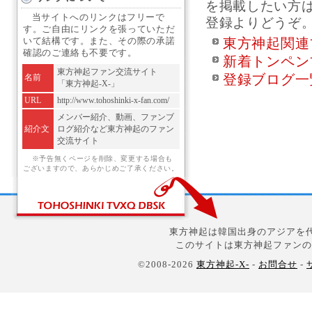
を掲載したい方
当サイトへのリンクはフリーで
登録よりどうぞ
す。ご自由にリンクを張っていただ
東方神起関連
いて結構です。また、その際の承諾
確認のご連絡も不要です。
新着トンペン
東方神起ファン交流サイト
登録ブログ一
名前
「東方神起-X-」
URL
http://www.tohoshinki-x-fan.com/
メンバー紹介、動画、ファンブ
紹介文
ログ紹介など東方神起のファン
交流サイト
※予告無くページを削除、変更する場合も
ございますので、あらかじめご了承ください。
東方神起は韓国出身のアジアを代
このサイトは東方神起ファンの
©2008-2026
東方神起-X-
-
お問合せ
-