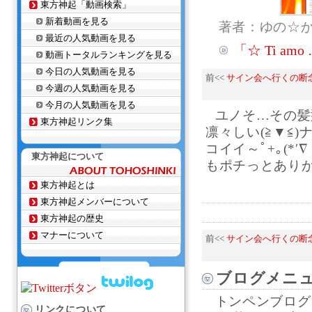
東方神起「動画検索」
新着動画を見る
著者：ゆの☆
最近の人気動画を見る
「☆ Ti a
動画トータルランキングを見る
今日の人気動画を見る
前<<
サイン会へ行くの断
今週の人気動画を見る
今月の人気動画を見る
ユノそ…その髪
東方神起リンク集
凛々しい(≧▼≦)
コイイ～ﾟ+｡(*
東方神起について
もポチっとありがと
東方神起とは
東方神起メンバーについて
東方神起の歴史
マナーについて
前<<
サイン会へ行くの断
ブログメニ
トンペンブログ
リンクについて