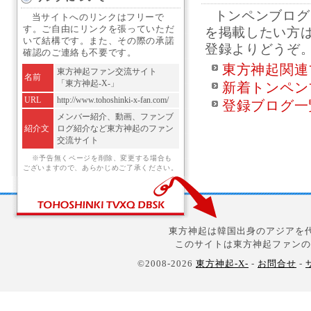
トンペンブログ
当サイトへのリンクはフリーで
す。ご自由にリンクを張っていただ
を掲載したい方
いて結構です。また、その際の承諾
登録よりどうぞ
確認のご連絡も不要です。
東方神起関連
東方神起ファン交流サイト
名前
「東方神起-X-」
新着トンペン
URL
http://www.tohoshinki-x-fan.com/
登録ブログ一
メンバー紹介、動画、ファンブ
紹介文
ログ紹介など東方神起のファン
交流サイト
※予告無くページを削除、変更する場合も
ございますので、あらかじめご了承ください。
東方神起は韓国出身のアジアを代
このサイトは東方神起ファンの
©2008-2026
東方神起-X-
-
お問合せ
-