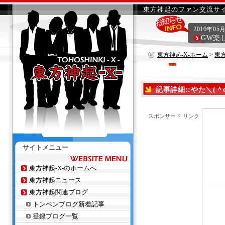
東方神起のファン交流サイ
2010年05
GW楽
東方神起-X-ホーム
>
東
記事詳細::やた＼(＾
スポンサード リンク
サイトメニュー
東方神起-X-のホームへ
東方神起ニュース
東方神起関連ブログ
トンペンブログ新着記事
登録ブログ一覧