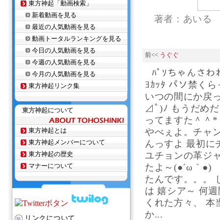
東方神起「動画検索」
新着動画を見る
著者：あいる
最近の人気動画を見る
動画トータルランキングを見る
今日の人気動画を見る
前<<
うぐぐ
今週の人気動画を見る
ﾊﾟｿちゃんさわれた
今月の人気動画を見る
ﾖｶｯﾀ パソ禁
東方神起リンク集
いつの間にか戻って
⊿ﾟ)ﾉ もうだ
東方神起について
ってますた＾＾*
東方神起とは
やべぇよ。チャ
東方神起メンバーについて
んっすよ 最初に
東方神起の歴史
ユチョンの革ジャ
マナーについて
たよ～(●´ω｀●
たんです。。。 じ
は 嬉シア～ 何
くれた方々、 本当
か...
リンクについて