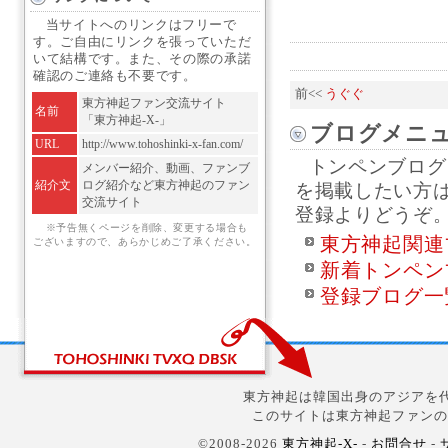
当サイトへのリンクはフリーで
す。ご自由にリンクを張っていただ
いて結構です。また、その際の承諾
確認のご連絡も不要です。
前<<
うぐぐ
東方神起ファン交流サイト
名前
「東方神起-X-」
ブログメニ
URL
http://www.tohoshinki-x-fan.com/
トンペンブログ
メンバー紹介、動画、ファンブ
紹介文
ログ紹介など東方神起のファン
を掲載したい方
交流サイト
登録よりどうぞ
※予告無くページを削除、変更する場合も
東方神起関連
ございますので、あらかじめご了承ください。
新着トンペン
登録ブログ一
東方神起は韓国出身のアジアを代
このサイトは東方神起ファンの
©2008-2026
東方神起-X-
-
お問合せ
-