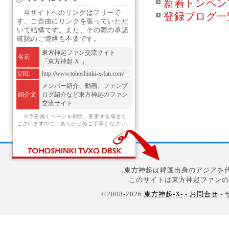
新着トンペン
当サイトへのリンクはフリーで
登録ブログ一
す。ご自由にリンクを張っていただ
いて結構です。また、その際の承諾
確認のご連絡も不要です。
東方神起ファン交流サイト
名前
「東方神起-X-」
URL
http://www.tohoshinki-x-fan.com/
メンバー紹介、動画、ファンブ
紹介文
ログ紹介など東方神起のファン
交流サイト
※予告無くページを削除、変更する場合も
ございますので、あらかじめご了承ください。
東方神起は韓国出身のアジアを代
このサイトは東方神起ファンの
©2008-2026
東方神起-X-
-
お問合せ
-