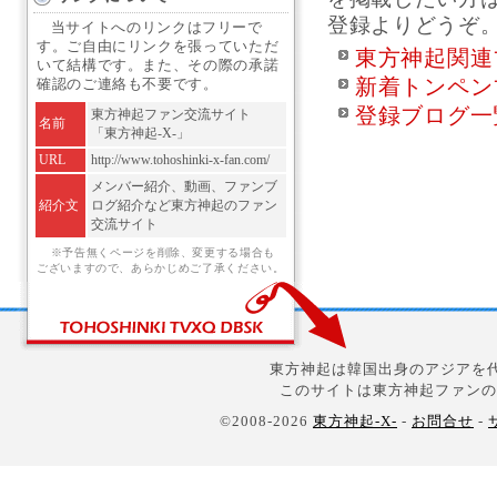
登録よりどうぞ
当サイトへのリンクはフリーで
す。ご自由にリンクを張っていただ
東方神起関連
いて結構です。また、その際の承諾
新着トンペン
確認のご連絡も不要です。
登録ブログ一
東方神起ファン交流サイト
名前
「東方神起-X-」
URL
http://www.tohoshinki-x-fan.com/
メンバー紹介、動画、ファンブ
紹介文
ログ紹介など東方神起のファン
交流サイト
※予告無くページを削除、変更する場合も
ございますので、あらかじめご了承ください。
東方神起は韓国出身のアジアを代
このサイトは東方神起ファンの
©2008-2026
東方神起-X-
-
お問合せ
-