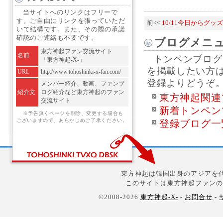
当サイトへのリンクはフリーで
す。ご自由にリンクを張っていただ
前<<
10/11今日からグッ
いて結構です。また、その際の承諾
確認のご連絡も不要です。
ブログメニ
東方神起ファン交流サイト
名前
トンペンブログ
「東方神起-X-」
を掲載したい方
URL
http://www.tohoshinki-x-fan.com/
登録よりどうぞ
メンバー紹介、動画、ファンブ
紹介文
ログ紹介など東方神起のファン
東方神起関連
交流サイト
新着トンペン
※予告無くページを削除、変更する場合も
ございますので、あらかじめご了承ください。
登録ブログ一
東方神起は韓国出身のアジアを代
このサイトは東方神起ファンの
©2008-2026
東方神起-X-
-
お問合せ
-