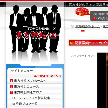
東方神起のファン交流サイ
2010年05
GW楽
東方神起-X-ホーム
>
東
念特集の放映が決定!!
記事詳細::ユニカビ
決定!!
スポンサード リンク
サイトメニュー
東方神起-X-のホームへ
東方神起ニュース
東方神起関連ブログ
トンペンブログ新着記事
登録ブログ一覧