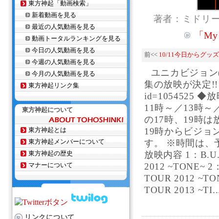
東方神起「動画検索」
新着動画を見る
著者：ミドリ
最近の人気動画を見る
「My
動画トータルランキングを見る
今日の人気動画を見る
前<<
10/11今日からグッ
今週の人気動画を見る
ユニカビジョン
今月の人気動画を見る
集の放映が決定!! http:
東方神起リンク集
id=1054525 
11時～／13時～／
東方神起について
の17時、19時は
東方神起とは
19時からビジョ
東方神起メンバーについて
す。 ※時間は、
東方神起の歴史
放映内容 1：B.U.T
マナーについて
2012 ~TONE~ 2
TOUR 2012 ~TO
TOUR 2013 ~TI..
リンクについて