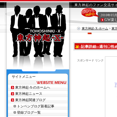
東方神起のファン交流サイ
2010年05
GW楽
東方神起-X-ホーム
>
東
記事詳細::週刊〇性め
スポンサード リンク
サイトメニュー
東方神起-X-のホームへ
東方神起ニュース
東方神起関連ブログ
トンペンブログ新着記事
登録ブログ一覧