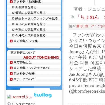
東方神起「動画検索」
新着動画を見る
著者：ジェジ
最近の人気動画を見る
「ちょぬん 
動画トータルランキングを見る
今日の人気動画を見る
前<<
週刊〇性 (*｀＾´)=
今週の人気動画を見る
ファンがざわつ
今月の人気動画を見る
かりにいつもイ
東方神起リンク集
今日も何度も来てく
Joongさん(@jj_
東方神起について
4:14午後 PDT
東方神起とは
세요 다들 아프지마요~
東方神起メンバーについて
シェアした投稿 - 20
東方神起の歴史
Jae Joongさん(@
マナーについて
6:45午後 PDT
pic.twitter.com/
(@bornfreeone
リンクについて