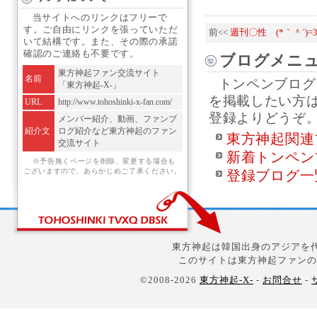
当サイトへのリンクはフリーで
す。ご自由にリンクを張っていただ
前<<
週刊〇性 (*｀＾´)=
いて結構です。また、その際の承諾
確認のご連絡も不要です。
ブログメニ
東方神起ファン交流サイト
名前
トンペンブログ
「東方神起-X-」
を掲載したい方
URL
http://www.tohoshinki-x-fan.com/
登録よりどうぞ
メンバー紹介、動画、ファンブ
紹介文
ログ紹介など東方神起のファン
東方神起関連
交流サイト
新着トンペン
※予告無くページを削除、変更する場合も
ございますので、あらかじめご了承ください。
登録ブログ一
東方神起は韓国出身のアジアを代
このサイトは東方神起ファンの
©2008-2026
東方神起-X-
-
お問合せ
-