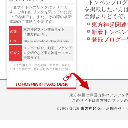
トンペンブログ
当サイトへのリンクはフリーで
を掲載したい方
す。ご自由にリンクを張っていただ
登録よりどうぞ
いて結構です。また、その際の承諾
確認のご連絡も不要です。
東方神起関連
東方神起ファン交流サイト
新着トンペン
名前
「東方神起-X-」
登録ブログ一
URL
http://www.tohoshinki-x-fan.com/
メンバー紹介、動画、ファンブ
紹介文
ログ紹介など東方神起のファン
交流サイト
※予告無くページを削除、変更する場合も
ございますので、あらかじめご了承ください。
東方神起は韓国出身のアジアを代
このサイトは東方神起ファンの
©2008-2026
東方神起-X-
-
お問合せ
-