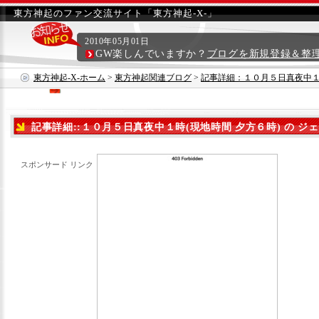
東方神起のファン交流サイト「東方神起-X-」
2010年05月01日
GW楽しんでいますか？
ブログを新規登録＆整
東方神起-X-ホーム
>
東方神起関連ブログ
>
記事詳細：１０月５日真夜中１時
ュンのインスタグラム その２
記事詳細::１０月５日真夜中１時(現地時間 夕方６時) の ジ
グラム その２
スポンサード リンク