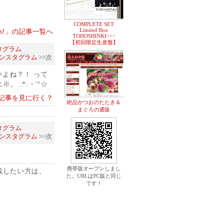
COMPLETE SET
Limited Box
things!」の記事一覧へ
TOHOSHINKI･･･
【初回限定生産盤】
タグラム
インスタグラム
>>次
いよね？！ って
。.:*:・'°☆
記事を見に行く？
絶品かつおのたたき＆
まぐろの通販
タグラム
インスタグラム
>>次
携帯版オープンしまし
載したい方は、
た。URLはPC版と同じ
です！