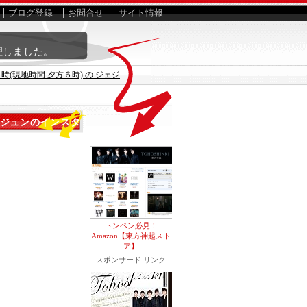
ブログ登録
お問合せ
サイト情報
理しました。
(現地時間 夕方６時) の ジェジ
ェジュンのインスタ
トンペン必見！
Amazon【東方神起スト
ア】
スポンサード リンク