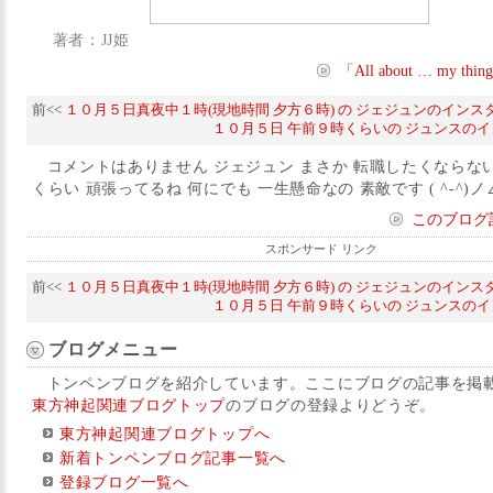
著者：JJ姫
「All about … my 
前<<
１０月５日真夜中１時(現地時間 夕方６時) の ジェジュンのインス
１０月５日 午前９時くらいの ジュンスの
コメントはありません ジェジュン まさか 転職したくならな
くらい 頑張ってるね 何にでも 一生懸命なの 素敵です ( ^-^)ノ∠※
このブログ
スポンサード リンク
前<<
１０月５日真夜中１時(現地時間 夕方６時) の ジェジュンのインス
１０月５日 午前９時くらいの ジュンスの
ブログメニュー
トンペンブログを紹介しています。ここにブログの記事を掲
東方神起関連ブログトップ
のブログの登録よりどうぞ。
東方神起関連ブログトップへ
新着トンペンブログ記事一覧へ
登録ブログ一覧へ