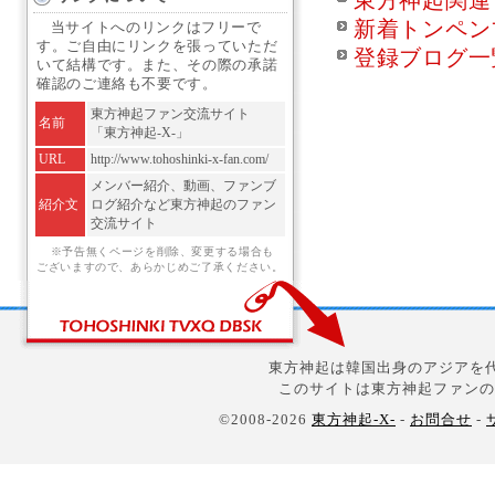
東方神起関連
新着トンペン
当サイトへのリンクはフリーで
す。ご自由にリンクを張っていただ
登録ブログ一
いて結構です。また、その際の承諾
確認のご連絡も不要です。
東方神起ファン交流サイト
名前
「東方神起-X-」
URL
http://www.tohoshinki-x-fan.com/
メンバー紹介、動画、ファンブ
紹介文
ログ紹介など東方神起のファン
交流サイト
※予告無くページを削除、変更する場合も
ございますので、あらかじめご了承ください。
東方神起は韓国出身のアジアを代
このサイトは東方神起ファンの
©2008-2026
東方神起-X-
-
お問合せ
-