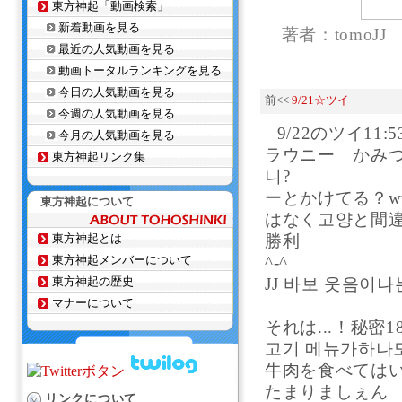
東方神起「動画検索」
新着動画を見る
著者：tomoJJ
最近の人気動画を見る
動画トータルランキングを見る
今日の人気動画を見る
前<<
9/21☆ツイ
今週の人気動画を見る
9/22のツイ
今月の人気動画を見る
ラウニー かみつけ！
東方神起リンク集
니? 羨ま
ーとかけてる？ww 
東方神起について
はなく고양
東方神起とは
勝利 9/23の
東方神起メンバーについて
^-^ インド
東方神起の歴史
JJ 바보 웃음이나
マナーについて
バカ笑いの理
それは...！秘密1
고기 메뉴가
牛肉を食べてはい
たまりましぇん (´∀
リンクについて