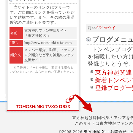
当サイトへのリンクはフリーで
す。ご自由にリンクを張っていただ
いて結構です。また、その際の承諾
確認のご連絡も不要です。
前<<
9/21☆ツイ
東方神起ファン交流サイト
名前
「東方神起-X-」
ブログメニ
URL
http://www.tohoshinki-x-fan.com/
トンペンブログ
メンバー紹介、動画、ファンブ
紹介文
ログ紹介など東方神起のファン
を掲載したい方
交流サイト
登録よりどうぞ
※予告無くページを削除、変更する場合も
東方神起関連
ございますので、あらかじめご了承ください。
新着トンペン
登録ブログ一
東方神起は韓国出身のアジアを代
このサイトは東方神起ファンの
©2008-2026
東方神起-X-
-
お問合せ
-