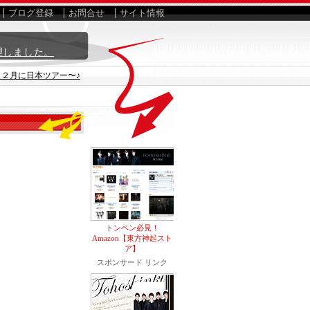
ブログ登録
お問合せ
サイト情報
理しました。
２月に日本ツアー〜♪
トンペン必見！
Amazon【東方神起スト
ア】
スポンサード リンク