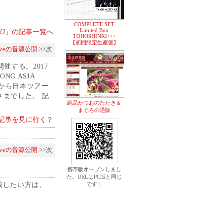
COMPLETE SET
Limited Box
y JYJ」の記事一覧へ
TOHOSHINKI･･･
【初回限定生産盤】
oveの音源公開
>>次
催する。2017
NG ASIA
、2月から日本ツアー
までした。 記
絶品かつおのたたき＆
まぐろの通販
記事を見に行く？
oveの音源公開
>>次
携帯版オープンしまし
た。URLはPC版と同じ
載したい方は、
です！