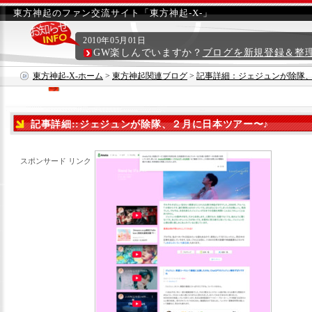
東方神起のファン交流サイト「東方神起-X-」
2010年05月01日
GW楽しんでいますか？
ブログを新規登録＆整
東方神起-X-ホーム
>
東方神起関連ブログ
>
記事詳細：ジェジュンが除隊、
記事詳細::ジェジュンが除隊、２月に日本ツアー〜♪
スポンサード リンク