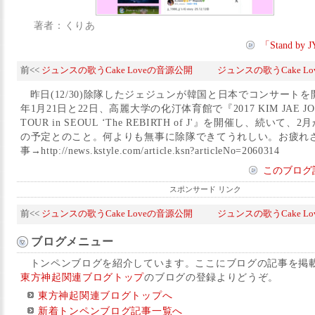
著者：くりあ
「Stand b
前<<
ジュンスの歌うCake Loveの音源公開
ジュンスの歌うCake L
昨日(12/30)除隊したジェジュンが韓国と日本でコンサートを開
年1月21日と22日、高麗大学の化汀体育館で『2017 KIM JAE JOO
TOUR in SEOUL ‘The REBIRTH of J'』を開催し、続いて
の予定とのこと。何よりも無事に除隊できてうれしい。お疲れさ
事→http://news.kstyle.com/article.ksn?articleNo=2060314
このブログ
スポンサード リンク
前<<
ジュンスの歌うCake Loveの音源公開
ジュンスの歌うCake L
ブログメニュー
トンペンブログを紹介しています。ここにブログの記事を掲
東方神起関連ブログトップ
のブログの登録よりどうぞ。
東方神起関連ブログトップへ
新着トンペンブログ記事一覧へ