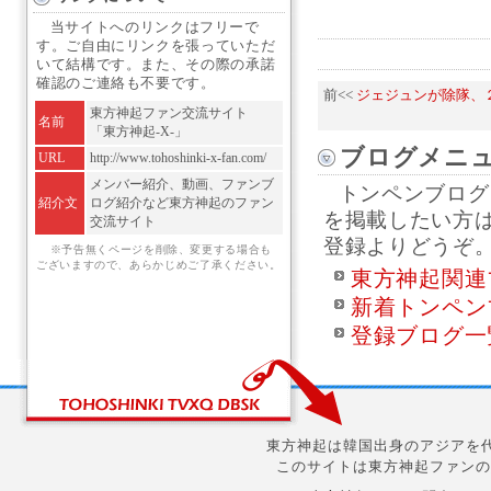
当サイトへのリンクはフリーで
す。ご自由にリンクを張っていただ
いて結構です。また、その際の承諾
確認のご連絡も不要です。
前<<
ジェジュンが除隊、
東方神起ファン交流サイト
名前
「東方神起-X-」
ブログメニ
URL
http://www.tohoshinki-x-fan.com/
メンバー紹介、動画、ファンブ
トンペンブログ
紹介文
ログ紹介など東方神起のファン
を掲載したい方
交流サイト
登録よりどうぞ
※予告無くページを削除、変更する場合も
ございますので、あらかじめご了承ください。
東方神起関連
新着トンペン
登録ブログ一
東方神起は韓国出身のアジアを代
このサイトは東方神起ファンの