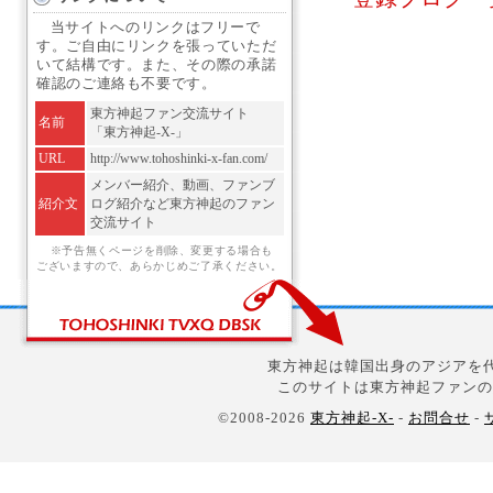
当サイトへのリンクはフリーで
す。ご自由にリンクを張っていただ
いて結構です。また、その際の承諾
確認のご連絡も不要です。
東方神起ファン交流サイト
名前
「東方神起-X-」
URL
http://www.tohoshinki-x-fan.com/
メンバー紹介、動画、ファンブ
紹介文
ログ紹介など東方神起のファン
交流サイト
※予告無くページを削除、変更する場合も
ございますので、あらかじめご了承ください。
東方神起は韓国出身のアジアを代
このサイトは東方神起ファンの
©2008-2026
東方神起-X-
-
お問合せ
-