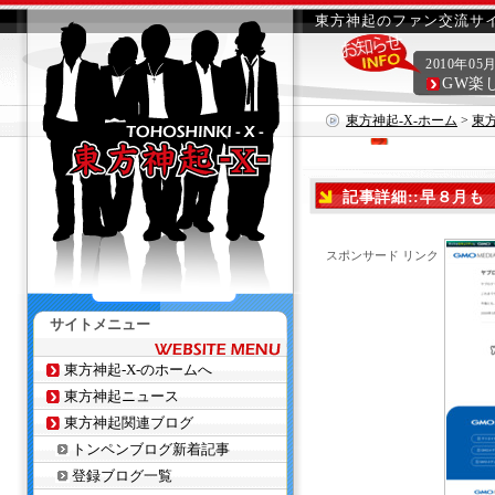
東方神起のファン交流サイ
2010年05
GW楽
東方神起-X-ホーム
>
東
記事詳細::早８月も
スポンサード リンク
サイトメニュー
東方神起-X-のホームへ
東方神起ニュース
東方神起関連ブログ
トンペンブログ新着記事
登録ブログ一覧