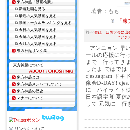
東方神起「動画検索」
新着動画を見る
著者：もも
最近の人気動画を見る
「東
動画トータルランキングを見る
今日の人気動画を見る
前<<
響は 四国大会に出発
今週の人気動画を見る
“アジ
今月の人気動画を見る
アンニョン 早
東方神起リンク集
ールの応援に行っ
まで 行ってきま
東方神起について
したよ ではでは
cjes.tagra
東方神起とは
像会D-DAY! cj
東方神起メンバーについて
に ハイライト映像
東方神起の歴史
日本語字幕 夏休
マナーについて
して 元気に 行
リンクについて