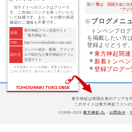
前<<
響は 四国大会に出発
当サイトへのリンクはフリーで
“アジ
す。ご自由にリンクを張っていただ
いて結構です。また、その際の承諾
ブログメニ
確認のご連絡も不要です。
トンペンブログ
東方神起ファン交流サイト
名前
「東方神起-X-」
を掲載したい方
URL
http://www.tohoshinki-x-fan.com/
登録よりどうぞ
メンバー紹介、動画、ファンブ
東方神起関連
紹介文
ログ紹介など東方神起のファン
交流サイト
新着トンペン
※予告無くページを削除、変更する場合も
登録ブログ一
ございますので、あらかじめご了承ください。
東方神起は韓国出身のアジアを代
このサイトは東方神起ファンの
©2008-2026
東方神起-X-
-
お問合せ
-