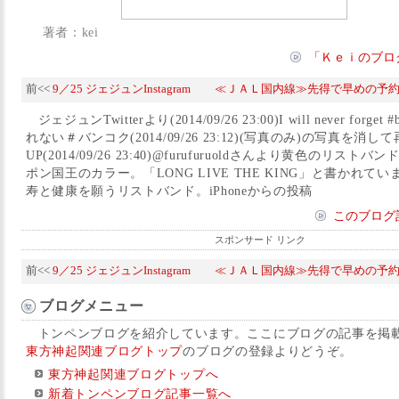
著者：kei
「Ｋｅｉのブロ
前<<
9／25 ジェジュンInstagram
≪ＪＡＬ国内線≫先得で早めの予約が
ジェジュンTwitterより(2014/09/26 23:00)I will never forge
れない＃バンコク(2014/09/26 23:12)(写真のみ)の写真を消し
UP(2014/09/26 23:40)@furufuruoldさんより黄色のリス
ポン国王のカラー。「LONG LIVE THE KING」と書かれて
寿と健康を願うリストバンド。iPhoneからの投稿
このブログ
スポンサード リンク
前<<
9／25 ジェジュンInstagram
≪ＪＡＬ国内線≫先得で早めの予約が
ブログメニュー
トンペンブログを紹介しています。ここにブログの記事を掲
東方神起関連ブログトップ
のブログの登録よりどうぞ。
東方神起関連ブログトップへ
新着トンペンブログ記事一覧へ