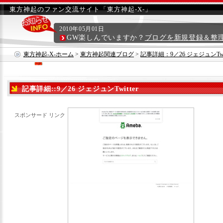
東方神起のファン交流サイト「東方神起-X-」
2010年05月01日
GW楽しんでいますか？
ブログを新規登録＆整
東方神起-X-ホーム
>
東方神起関連ブログ
>
記事詳細：9／26 ジェジュンTwit
記事詳細::9／26 ジェジュンTwitter
スポンサード リンク