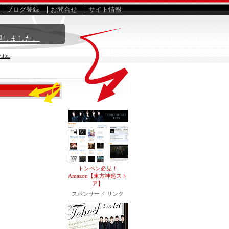
ブログ登録
お問合せ
サイト情報
理しました。
ter
トンペン必見！
Amazon【東方神起スト
ア】
スポンサード リンク