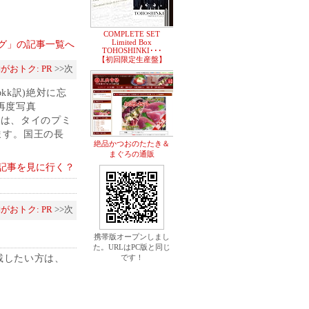
COMPLETE SET
Limited Box
グ」の記事一覧へ
TOHOSHINKI･･･
【初回限定生産盤】
おトク: PR
>>次
t #bkk訳)絶対に忘
て再度写真
トバンドは、タイのプミ
います。国王の長
絶品かつおのたたき＆
まぐろの通販
記事を見に行く？
おトク: PR
>>次
携帯版オープンしまし
た。URLはPC版と同じ
載したい方は、
です！