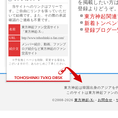
を掲載したい方
当サイトへのリンクはフリーで
登録よりどうぞ
す。ご自由にリンクを張っていただ
東方神起関連
いて結構です。また、その際の承諾
確認のご連絡も不要です。
新着トンペン
東方神起ファン交流サイト
登録ブログ一
名前
「東方神起-X-」
URL
http://www.tohoshinki-x-fan.com/
メンバー紹介、動画、ファンブ
紹介文
ログ紹介など東方神起のファン
交流サイト
※予告無くページを削除、変更する場合も
ございますので、あらかじめご了承ください。
東方神起は韓国出身のアジアを代
このサイトは東方神起ファンの
©2008-2026
東方神起-X-
-
お問合せ
-