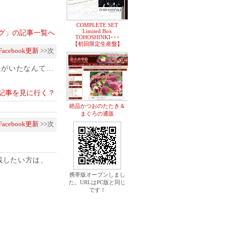
COMPLETE SET
Limited Box
グ」の記事一覧へ
TOHOSHINKI･･･
【初回限定生産盤】
Facebook更新
>>次
に彼らがいたなんて…
記事を見に行く？
絶品かつおのたたき＆
まぐろの通販
Facebook更新
>>次
載したい方は、
携帯版オープンしまし
た。URLはPC版と同じ
です！