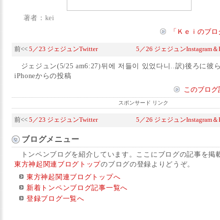
著者：kei
「Ｋｅｉのブロ
前<<
5／23 ジェジュンTwitter
5／26 ジェジュンInstagram＆
ジェジュン(5/25 am6:27)뒤에 저들이 있었다니..訳)後ろ
iPhoneからの投稿
このブログ
スポンサード リンク
前<<
5／23 ジェジュンTwitter
5／26 ジェジュンInstagram＆
ブログメニュー
トンペンブログを紹介しています。ここにブログの記事を掲
東方神起関連ブログトップ
のブログの登録よりどうぞ。
東方神起関連ブログトップへ
新着トンペンブログ記事一覧へ
登録ブログ一覧へ