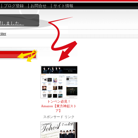
ブログ登録
お問合せ
サイト情報
理しました。
ter
トンペン必見！
Amazon【東方神起スト
ア】
スポンサード リンク