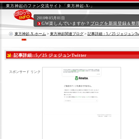
東方神起のファン交流サイト「東方神起-X-」
2010年05月01日
GW楽しんでいますか？
ブログを新規登録＆整
東方神起-X-ホーム
>
東方神起関連ブログ
>
記事詳細：5／25 ジェジュンTwit
記事詳細::5／25 ジェジュンTwitter
スポンサード リンク