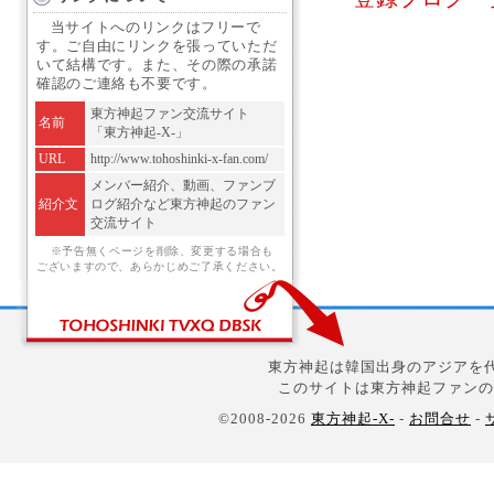
当サイトへのリンクはフリーで
す。ご自由にリンクを張っていただ
いて結構です。また、その際の承諾
確認のご連絡も不要です。
東方神起ファン交流サイト
名前
「東方神起-X-」
URL
http://www.tohoshinki-x-fan.com/
メンバー紹介、動画、ファンブ
紹介文
ログ紹介など東方神起のファン
交流サイト
※予告無くページを削除、変更する場合も
ございますので、あらかじめご了承ください。
東方神起は韓国出身のアジアを代
このサイトは東方神起ファンの
©2008-2026
東方神起-X-
-
お問合せ
-