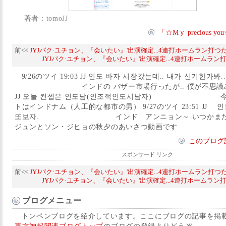
著者：tomoJJ
「☆Mｙ precious
前<<
JYJパク·ユチョン、『会いたい』'出演確定...4連打ホームラン打つだ
JYJパク·ユチョン、『会いたい』'出演確定...4連打ホームラン
9/26のツイ 19:03 JJ 인도 바자 시장갔는데.. 내가 신기한가봐.
インドの バザー市場行ったが.. 僕が不思議みたい..
JJ 오늘 컨셉은 인도남(인조적인도시남자) 今
トはインドナム（人工的な都市の男） 9/27のツイ 23:51 JJ 인
또보자. インド アンニョン～ いつかまた会
ジュンとソン・ジヒョの秋夕のあいさつ動画です
このブログ
スポンサード リンク
前<<
JYJパク·ユチョン、『会いたい』'出演確定...4連打ホームラン打つだ
JYJパク·ユチョン、『会いたい』'出演確定...4連打ホームラン
ブログメニュー
トンペンブログを紹介しています。ここにブログの記事を掲