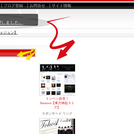
ブログ登録
お問合せ
サイト情報
理しました。
ジェジュン】
トンペン必見！
Amazon【東方神起スト
ア】
スポンサード リンク