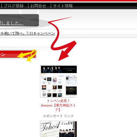
ブログ登録
お問合せ
サイト情報
理しました。
を抱いて翔べ』7-11キャンペーン
ーン
トンペン必見！
Amazon【東方神起スト
ア】
スポンサード リンク