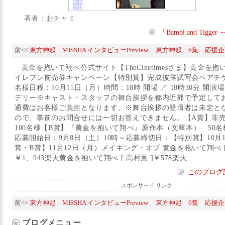
著者：おチャミ
「Bambi and Tig
前<<
東方神起 MISSHA インタビューPreview
東方神起 6集 応援企画 W
黄金を抱いて翔べ公式サイト【TheCinetimesさま】黄金を
イレブン前売券キャンペーン【特別賞】完成披露試写会ペアチケッ
名様日程：10月15日（月）時間：18時 開場 ／ 18時30分 開
デリー※キャスト・スタッフの舞台挨拶を都内近郊で予定して
通費はお客様ご負担となります。※舞台挨拶の登壇者は未定と
ので、事前のお問合せには一切お答えできません。【A賞】
100名様【B賞】『黄金を抱いて翔べ』原作本（文庫本） 50
応募開始日：9月8日（土）10時～応募締切日：【特別賞】10月
賞・B賞】11月12日（月）メイキング・オブ 黄金を抱いて翔べ [
￥1、943楽天黄金を抱いて翔べ [ 高村薫 ]￥578楽天
このブログ
スポンサード リンク
前<<
東方神起 MISSHA インタビューPreview
東方神起 6集 応援企画 W
ブログメニュー