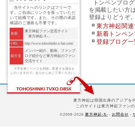
トンペンブログ
当サイトへのリンクはフリーで
を掲載したい方
す。ご自由にリンクを張っていただ
登録よりどうぞ
いて結構です。また、その際の承諾
確認のご連絡も不要です。
東方神起関連
東方神起ファン交流サイト
新着トンペン
名前
「東方神起-X-」
登録ブログ一
URL
http://www.tohoshinki-x-fan.com/
メンバー紹介、動画、ファンブ
紹介文
ログ紹介など東方神起のファン
交流サイト
※予告無くページを削除、変更する場合も
ございますので、あらかじめご了承ください。
東方神起は韓国出身のアジアを代
このサイトは東方神起ファンの
©2008-2026
東方神起-X-
-
お問合せ
-