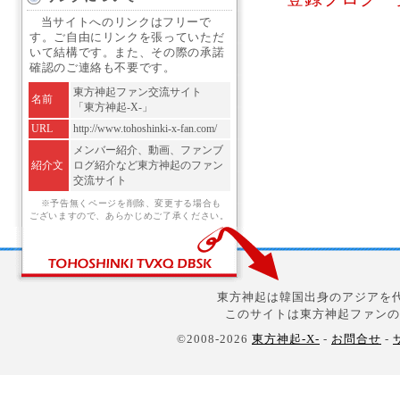
当サイトへのリンクはフリーで
す。ご自由にリンクを張っていただ
いて結構です。また、その際の承諾
確認のご連絡も不要です。
東方神起ファン交流サイト
名前
「東方神起-X-」
URL
http://www.tohoshinki-x-fan.com/
メンバー紹介、動画、ファンブ
紹介文
ログ紹介など東方神起のファン
交流サイト
※予告無くページを削除、変更する場合も
ございますので、あらかじめご了承ください。
東方神起は韓国出身のアジアを代
このサイトは東方神起ファンの
©2008-2026
東方神起-X-
-
お問合せ
-