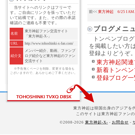
当サイトへのリンクはフリーで
前<<
東方神起 6/25 I AM
す。ご自由にリンクを張っていただ
いて結構です。また、その際の承諾
確認のご連絡も不要です。
ブログメニ
東方神起ファン交流サイト
名前
「東方神起-X-」
トンペンブログ
URL
http://www.tohoshinki-x-fan.com/
を掲載したい方
メンバー紹介、動画、ファンブ
登録よりどうぞ
紹介文
ログ紹介など東方神起のファン
交流サイト
東方神起関連
新着トンペン
※予告無くページを削除、変更する場合も
ございますので、あらかじめご了承ください。
登録ブログ一
東方神起は韓国出身のアジアを代
このサイトは東方神起ファンの
©2008-2026
東方神起-X-
-
お問合せ
-