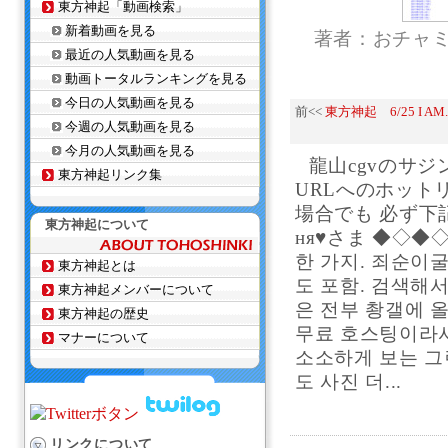
東方神起「動画検索」
新着動画を見る
著者：おチャ
最近の人気動画を見る
動画トータルランキングを見る
今日の人気動画を見る
前<<
東方神起 6/25 I AM
今週の人気動画を見る
今月の人気動画を見る
龍山cgvのサジ
東方神起リンク集
URLへのホット
場合でも 必ず下
東方神起について
ня♥さま ◆◇
한 가지. 죄순이굴
東方神起とは
도 포함. 검색해서
東方神起メンバーについて
은 전부 촹갤에 
東方神起の歴史
무료 호스팅이라서
マナーについて
소소하게 보는 그
도 사진 더...
リンクについて