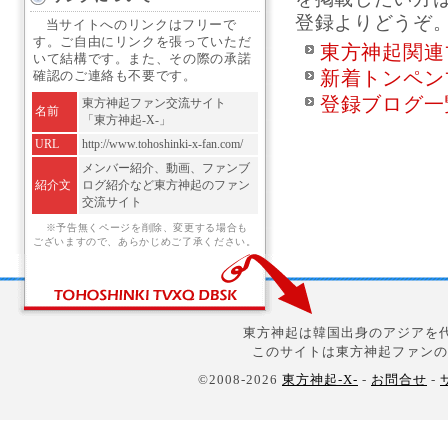
登録よりどうぞ
当サイトへのリンクはフリーで
す。ご自由にリンクを張っていただ
東方神起関連
いて結構です。また、その際の承諾
新着トンペン
確認のご連絡も不要です。
登録ブログ一
東方神起ファン交流サイト
名前
「東方神起-X-」
URL
http://www.tohoshinki-x-fan.com/
メンバー紹介、動画、ファンブ
紹介文
ログ紹介など東方神起のファン
交流サイト
※予告無くページを削除、変更する場合も
ございますので、あらかじめご了承ください。
東方神起は韓国出身のアジアを代
このサイトは東方神起ファンの
©2008-2026
東方神起-X-
-
お問合せ
-