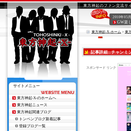
東方神起のファン交流サイ
2010年05
GW楽
東方神起-X-ホーム
>
東
送される
記事詳細::チャンミ
スポンサード リンク
サイトメニュー
東方神起-X-のホームへ
東方神起ニュース
東方神起関連ブログ
トンペンブログ新着記事
登録ブログ一覧