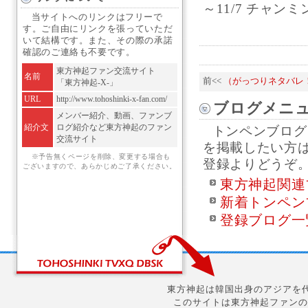
～11/7 チャンミ
当サイトへのリンクはフリーで
す。ご自由にリンクを張っていただ
いて結構です。また、その際の承諾
確認のご連絡も不要です。
東方神起ファン交流サイト
名前
前<<
（がっつりネタバレ
「東方神起-X-」
URL
http://www.tohoshinki-x-fan.com/
ブログメニ
メンバー紹介、動画、ファンブ
紹介文
ログ紹介など東方神起のファン
トンペンブログ
交流サイト
を掲載したい方
※予告無くページを削除、変更する場合も
登録よりどうぞ
ございますので、あらかじめご了承ください。
東方神起関連
新着トンペン
登録ブログ一
東方神起は韓国出身のアジアを代
このサイトは東方神起ファンの