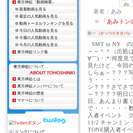
東方神起「動画検索」
新着動画を見る
著者：あみ
最近の人気動画を見る
「あみトンの
動画トータルランキングを見る
今日の人気動画を見る
前<<
（がっつりネタバレ
今週の人気動画を見る
SMT in NY
今月の人気動画を見る
～～＾＾（出処は
東方神起リンク集
∀￣)・:*:何
見たけど、今回
東方神起について
しらぁ～？？？
東方神起とは
う・・・・・・
東方神起メンバーについて
シ？？？さてさ
東方神起の歴史
～？？？？明日
マナーについて
日、あんまり書く
で・・・・・・数日
入者イベント グラ
11/2 チャンミ
TONE購入者イベ
リンクについて