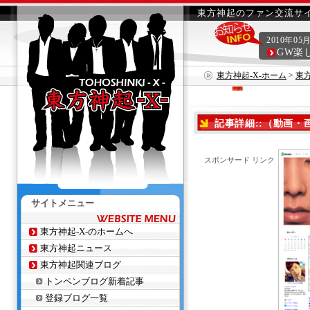
東方神起のファン交流サイ
2010年05
GW楽
東方神起-X-ホーム
>
東
記事詳細::（動画・画
スポンサード リンク
サイトメニュー
東方神起-X-のホームへ
東方神起ニュース
東方神起関連ブログ
トンペンブログ新着記事
登録ブログ一覧