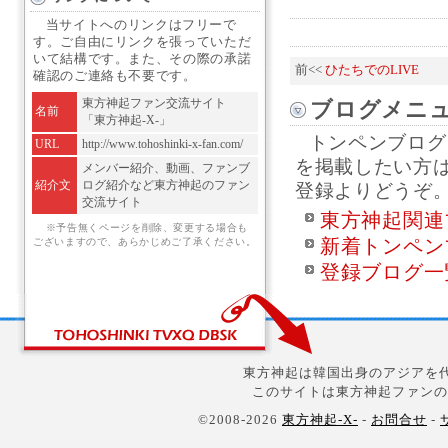
当サイトへのリンクはフリーで
す。ご自由にリンクを張っていただ
いて結構です。また、その際の承諾
前<<
ひたちでのLIVE
確認のご連絡も不要です。
東方神起ファン交流サイト
ブログメニ
名前
「東方神起-X-」
トンペンブログ
URL
http://www.tohoshinki-x-fan.com/
を掲載したい方
メンバー紹介、動画、ファンブ
紹介文
ログ紹介など東方神起のファン
登録よりどうぞ
交流サイト
東方神起関連
※予告無くページを削除、変更する場合も
新着トンペン
ございますので、あらかじめご了承ください。
登録ブログ一
東方神起は韓国出身のアジアを代
このサイトは東方神起ファンの
©2008-2026
東方神起-X-
-
お問合せ
-