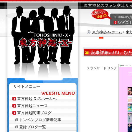
東方神起のファン交流サイ
2010年05
GW楽
東方神起-X-ホーム
>
東
記事詳細::JYJ、ひた
スポンサード リンク
サイトメニュー
東方神起-X-のホームへ
東方神起ニュース
東方神起関連ブログ
トンペンブログ新着記事
登録ブログ一覧