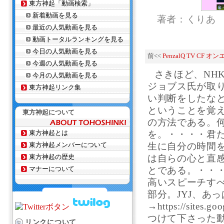
東方神起「動画検索」
新着動画を見る
著者：くりあ
最近の人気動画を見る
動画トータルランキングを見る
今日の人気動画を見る
前<<
PenzalQ TV CF オ
今週の人気動画を見る
さきほど、NH
今月の人気動画を見る
ジョブス氏が取り
東方神起リンク集
い判断をしたな
ということを覚
東方神起について
の方法である。
東方神起とは
を。・・・・君
東方神起メンバーについて
生に自分の時間
東方神起の歴史
は自らの心と直
マナーについて
とである。・・
高いスピーチす
部分。JYJ、あっぱ
→https://sites.g
つけて下さった動
リンクについて