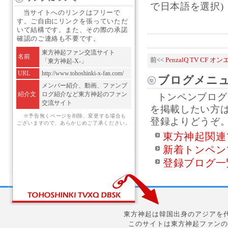
で日本語を選択)
当サイトへのリンクはフリーで
す。ご自由にリンクを張っていただ
いて結構です。また、その際の承諾
確認のご連絡も不要です。
東方神起ファン交流サイト
名前
前<<
PenzalQ TV CF オ
「東方神起-X-」
URL
http://www.tohoshinki-x-fan.com/
ブログメニ
メンバー紹介、動画、ファンブ
紹介文
ログ紹介など東方神起のファン
トンペンブログ
交流サイト
を掲載したい方
※予告無くページを削除、変更する場合も
登録よりどうぞ
ございますので、あらかじめご了承ください。
東方神起関連
新着トンペン
登録ブログ一
東方神起は韓国出身のアジアを代
このサイトは東方神起ファンの