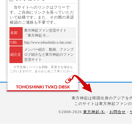
当サイトへのリンクはフリーで
す。ご自由にリンクを張っていただ
いて結構です。また、その際の承諾
確認のご連絡も不要です。
東方神起ファン交流サイト
名前
「東方神起-X-」
URL
http://www.tohoshinki-x-fan.com/
メンバー紹介、動画、ファンブ
紹介文
ログ紹介など東方神起のファン
交流サイト
※予告無くページを削除、変更する場合も
ございますので、あらかじめご了承ください。
東方神起は韓国出身のアジアを代
このサイトは東方神起ファンの
©2008-2026
東方神起-X-
-
お問合せ
-