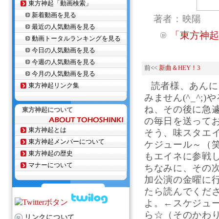
東方神起「動画検索」
新着動画を見る
著者：映陽
最近の人気動画を見る
「東方神起★CR
動画トータルランキングを見る
今日の人気動画を見る
今週の人気動画を見る
前<<
新曲＆HEY！3
今月の人気動画を見る
読者様、あんに
東方神起リンク集
みません(^_^
ね、その後に急
東方神起について
の毎日を送って
東方神起とは
そう、味スタエイ
東方神起メンバーについて
ケジュール～（
東方神起の歴史
もエイネに参戦
マナーについて
ちなみに、その
加公演の金曜に行
たら読んでくだ
よ。←スケジュー
ら☆（そのかわり
リンクについて