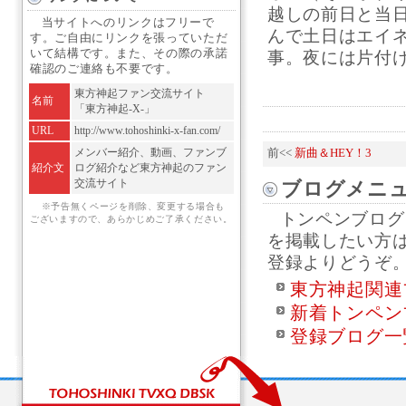
越しの前日と当
当サイトへのリンクはフリーで
んで土日はエイ
す。ご自由にリンクを張っていただ
いて結構です。また、その際の承諾
事。夜には片付け。
確認のご連絡も不要です。
東方神起ファン交流サイト
名前
「東方神起-X-」
URL
http://www.tohoshinki-x-fan.com/
メンバー紹介、動画、ファンブ
前<<
新曲＆HEY！3
紹介文
ログ紹介など東方神起のファン
交流サイト
ブログメニ
※予告無くページを削除、変更する場合も
トンペンブログ
ございますので、あらかじめご了承ください。
を掲載したい方
登録よりどうぞ
東方神起関連
新着トンペン
登録ブログ一