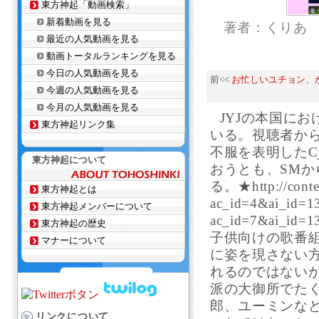
東方神起「動画検索」
新着動画を見る
著者：くりあ
最近の人気動画を見る
動画トータルランキングを見る
今日の人気動画を見る
前<<
お忙しいユチョン、が
今週の人気動画を見る
今月の人気動画を見る
JYJの本国に
東方神起リンク集
いる。視聴者から
不服を表明したC
東方神起について
おうとも、SM
る。★http://content
東方神起とは
ac_id=4&ai_id=132
東方神起メンバーについて
ac_id=7&ai
東方神起の歴史
子供向けの歌番
マナーについて
に姿を現さない
れるのではない
派の大御所でた
郎、ユーミンな
リンクについて