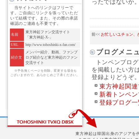
ったではないか。そ
当サイトへのリンクはフリーで
す。ご自由にリンクを張っていただ
いて結構です。また、その際の承諾
確認のご連絡も不要です。
東方神起ファン交流サイト
名前
前<<
お忙しいユチョン、が
「東方神起-X-」
URL
http://www.tohoshinki-x-fan.com/
ブログメニ
メンバー紹介、動画、ファンブ
紹介文
ログ紹介など東方神起のファン
トンペンブログ
交流サイト
を掲載したい方
※予告無くページを削除、変更する場合も
ございますので、あらかじめご了承ください。
登録よりどうぞ
東方神起関連
新着トンペン
登録ブログ一
東方神起は韓国出身のアジアを代